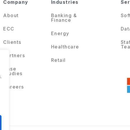
Company
Industries
Ser
About
Banking &
Sof
Finance
ECC
Dat
Energy
Clients
Sta
Healthcare
Te
Partners
Retail
Case
Studies
.
Careers