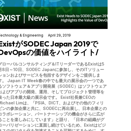
echnology & Engineering
April 29, 2019
ExistがSODEC Japan 2019で
DevOpsの価値をハイライト/
グローバルコンサルティング＆ITリーダーであるExistは5
月8日～10日、SODEC Japanに参加し、そのITソリュー
ションおよびサービスを包括するデザインをご提供しま
す。 Japan IT Week春の中でも最大の展示会の一つであ
るソフトウェア＆アプリ開発展（SODEC）はソフトウェア
およびアプリの開発、運用、そしてプロジェクト管理等を
扱った日本最大級の展示会です。 Exist社長兼CEOの
Michael Limは、「PSIA、DICT、およびその他のフィリ
ピンの参加企業と共に、SODECに再出展し、日本企業との
コラボレーション、パートナーシップの機会がさらに広が
ることを楽しみにしています」と語り、「日本の組織がグ
ローバリゼーションに直面し続けているため、Existはビジ
ネスのデジタル化を加速することを可能にするために、す