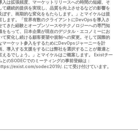
導入は拡張頻度、マーケットリリースへの時間の短縮、そ
して継続的提供を実現し、品質を向上させるなどの影響を
及ぼす、画期的な変化をもたらします。」とマイケルは提
言します。「世界有数のクライアントにDevOpsを導入さ
せてきた経験とオープンソースやテクノロジーへの専門知
識をもって、日本企業が現在のデジタル・エコノミーにお
いて変化し続ける顧客要望や規制への変更。そして国際的
なマーケット参入をするためにDevOpsジャーニーを計
画、導入する支援をするには弊社を選択することが最適と
言えるでしょう。」とマイケルはご概案します。 Existチー
ムとのSODECでのミーティングの事前登録は：
https://exist.com/sodec2019/. にて受け付けています。