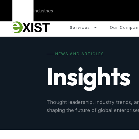
Corporate
Industries
Services
Our Compan
NEWS AND ARTICLES
Insights
Thought leadership, industry trends, an
shaping the future of global enterprise