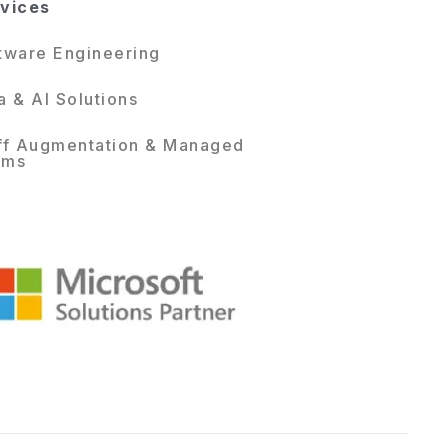
vices
tware Engineering
a & AI Solutions
ff Augmentation & Managed
ams