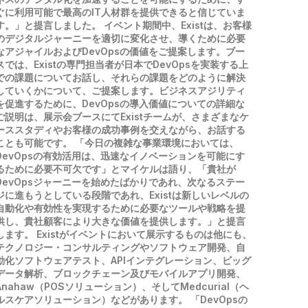
ぐに利用可能で最高のIT人材群を提供できると信じていま
す。」と提言しました。 イベント期間中、Existは、お客様
のデジタルジャーニーを適切に変化させ、導くために必要
なアジャイルおよびDevOpsの価値をご提案します。ブー
スでは、Existの専門担当者が日本でDevOpsを実装する上
での課題についてお話し、それらの課題をどのように解決
していくかについて、ご提案します。ビジネスアジリティ
を促進するために、DevOpsの導入価値についての詳細な
ご説明は、展示会ブースにてExistチームが、さまざまなケ
ーススタディやお客様の成功事例を交えながら、お話する
ことも可能です。 「今日の複雑な事業環境においては、
DevOpsの有効活用は、迅速なイノベーションを可能にす
るために必要不可欠です」とマイケルは語り、「貴社が
DevOpsジャーニーを始めたばかりであれ、次なるステー
ジに進もうとしている段階であれ、Existは新しいレベルの
自動化や有効性を実現するために必要なツールや戦略を提
供し、貴社顧客により大きな価値を提供します。」と提言
します。 Existがイベントにおいて展示するものは他にも、
テクノロジー・コンサルティングやソフトウェア開発、自
動化ソフトウェアテスト、APIインテグレーション、ビッグ
データ解析、ブロックチェーン及びモバイルアプリ開発、
Anahaw（POSソリューション）、そしてMedcurial（ヘ
ルスケアソリューション）などがあります。 「DevOpsの