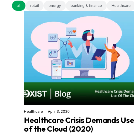
all
retail
energy
banking & finance
Healthcare
Healthcare
April 3, 2020
Healthcare Crisis Demands Us
of the Cloud (2020)