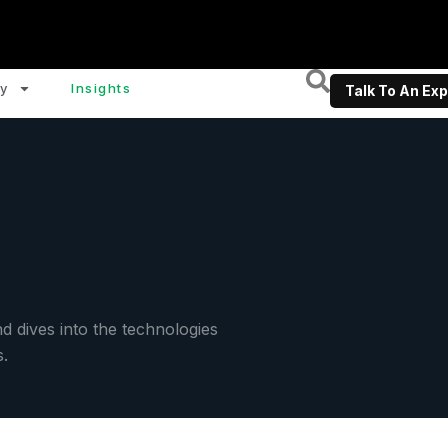
y
Insights
Talk To An Exp
d dives into the technologies
s.