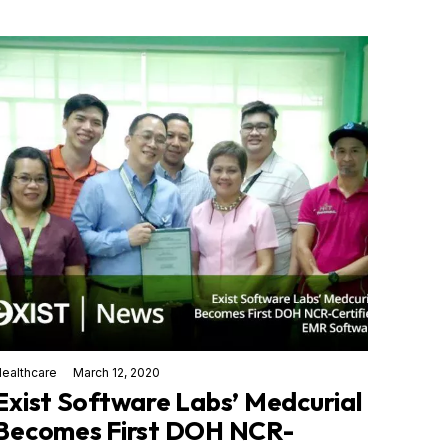
ealthcare
March 12, 2020
Exist Software Labs’ Medcurial
Becomes First DOH NCR-